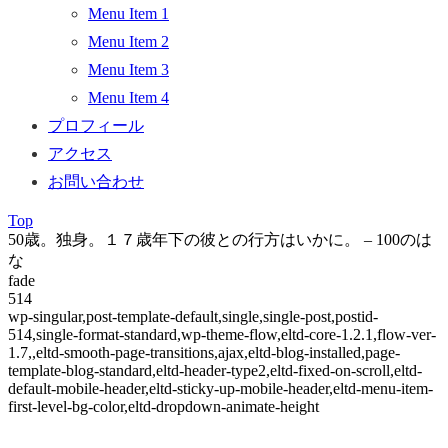
Menu Item 1
Menu Item 2
Menu Item 3
Menu Item 4
プロフィール
アクセス
お問い合わせ
Top
50歳。独身。１７歳年下の彼との行方はいかに。 – 100のは
な
fade
514
wp-singular,post-template-default,single,single-post,postid-
514,single-format-standard,wp-theme-flow,eltd-core-1.2.1,flow-ver-
1.7,,eltd-smooth-page-transitions,ajax,eltd-blog-installed,page-
template-blog-standard,eltd-header-type2,eltd-fixed-on-scroll,eltd-
default-mobile-header,eltd-sticky-up-mobile-header,eltd-menu-item-
first-level-bg-color,eltd-dropdown-animate-height