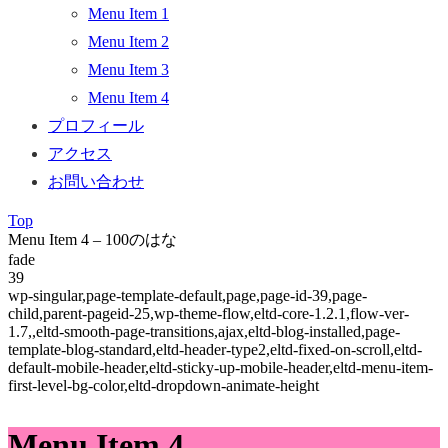
Menu Item 1
Menu Item 2
Menu Item 3
Menu Item 4
プロフィール
アクセス
お問い合わせ
Top
Menu Item 4 – 100のはな
fade
39
wp-singular,page-template-default,page,page-id-39,page-
child,parent-pageid-25,wp-theme-flow,eltd-core-1.2.1,flow-ver-
1.7,,eltd-smooth-page-transitions,ajax,eltd-blog-installed,page-
template-blog-standard,eltd-header-type2,eltd-fixed-on-scroll,eltd-
default-mobile-header,eltd-sticky-up-mobile-header,eltd-menu-item-
first-level-bg-color,eltd-dropdown-animate-height
Menu Item 4