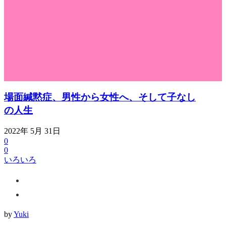
場面緘黙症、男性から女性へ、そして子なし
の人生
2022年 5月 31日
0
0
いろいろ
by
Yuki