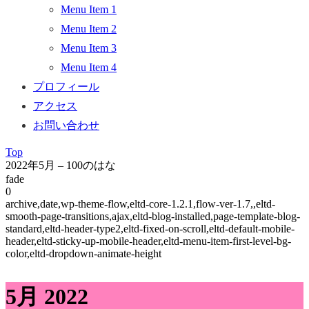
Menu Item 1
Menu Item 2
Menu Item 3
Menu Item 4
プロフィール
アクセス
お問い合わせ
Top
2022年5月 – 100のはな
fade
0
archive,date,wp-theme-flow,eltd-core-1.2.1,flow-ver-1.7,,eltd-
smooth-page-transitions,ajax,eltd-blog-installed,page-template-blog-
standard,eltd-header-type2,eltd-fixed-on-scroll,eltd-default-mobile-
header,eltd-sticky-up-mobile-header,eltd-menu-item-first-level-bg-
color,eltd-dropdown-animate-height
5月 2022