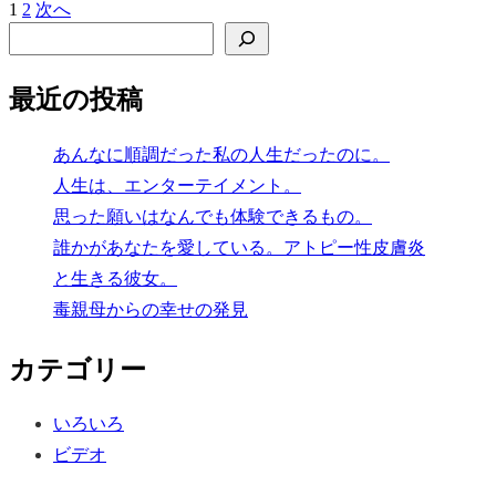
1
2
次へ
投
検索
稿
の
最近の投稿
ペ
ー
あんなに順調だった私の人生だったのに。
人生は、エンターテイメント。
ジ
思った願いはなんでも体験できるもの。
送
誰かがあなたを愛している。アトピー性皮膚炎
り
と生きる彼女。
毒親母からの幸せの発見
カテゴリー
いろいろ
ビデオ