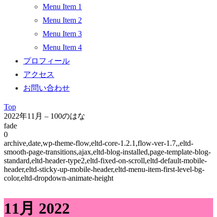
Menu Item 1
Menu Item 2
Menu Item 3
Menu Item 4
プロフィール
アクセス
お問い合わせ
Top
2022年11月 – 100のはな
fade
0
archive,date,wp-theme-flow,eltd-core-1.2.1,flow-ver-1.7,,eltd-
smooth-page-transitions,ajax,eltd-blog-installed,page-template-blog-
standard,eltd-header-type2,eltd-fixed-on-scroll,eltd-default-mobile-
header,eltd-sticky-up-mobile-header,eltd-menu-item-first-level-bg-
color,eltd-dropdown-animate-height
11月 2022