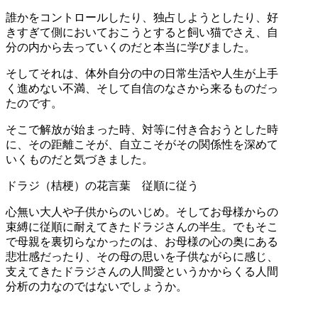
誰かをコントロールしたり、独占しようとしたり、好
きすぎて側においておこうとすると飼い猫でさえ、自
分の内から去っていくのだと本当に学びました。
そしてそれは、体外自分の中の日常生活や人生が上手
く進めない不満、そして自信のなさから来るものだっ
たのです。
そこで解放が始まった時、対等に付き合おうとした時
に、その距離こそが、自立こそがその関係性を深めて
いくものだと気づきました。
ドラジ（桔梗）の花言葉 従順に従う
心無い大人や子供からのいじめ。そしてお母様からの
束縛に従順に耐えてきたドラジさんの半生。でもそこ
で母親を裏切らなかったのは、お母様の心の奥にある
悲壮感だったり、その母の思いを子供ながらに感じ、
支えてきたドラジさんの人間愛というかからくる人間
分析の力なのではないでしょうか。