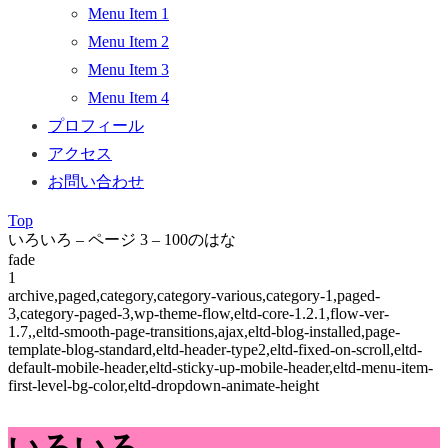
Menu Item 1
Menu Item 2
Menu Item 3
Menu Item 4
プロフィール
アクセス
お問い合わせ
Top
いろいろ – ページ 3 – 100のはな
fade
1
archive,paged,category,category-various,category-1,paged-
3,category-paged-3,wp-theme-flow,eltd-core-1.2.1,flow-ver-
1.7,,eltd-smooth-page-transitions,ajax,eltd-blog-installed,page-
template-blog-standard,eltd-header-type2,eltd-fixed-on-scroll,eltd-
default-mobile-header,eltd-sticky-up-mobile-header,eltd-menu-item-
first-level-bg-color,eltd-dropdown-animate-height