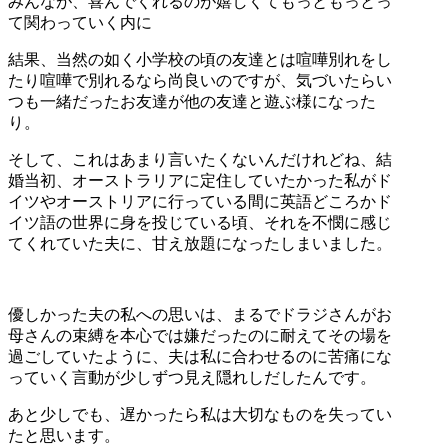
みんなが、喜んでくれるのが嬉しくてもっともっとっ
て関わっていく内に
結果、当然の如く小学校の頃の友達とは喧嘩別れをし
たり喧嘩で別れるなら尚良いのですが、気づいたらい
つも一緒だったお友達が他の友達と遊ぶ様になった
り。
そして、これはあまり言いたくないんだけれどね、結
婚当初、オーストラリアに定住していたかった私がド
イツやオーストリアに行っている間に英語どころかド
イツ語の世界に身を投じている頃、それを不憫に感じ
てくれていた夫に、甘え放題になったしまいました。
優しかった夫の私への思いは、まるでドラジさんがお
母さんの束縛を本心では嫌だったのに耐えてその場を
過ごしていたように、夫は私に合わせるのに苦痛にな
っていく言動が少しずつ見え隠れしだしたんです。
あと少しでも、遅かったら私は大切なものを失ってい
たと思います。