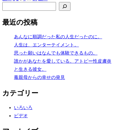
投
検索
稿
の
最近の投稿
ペ
ー
あんなに順調だった私の人生だったのに。
人生は、エンターテイメント。
ジ
思った願いはなんでも体験できるもの。
送
誰かがあなたを愛している。アトピー性皮膚炎
り
と生きる彼女。
毒親母からの幸せの発見
カテゴリー
いろいろ
ビデオ