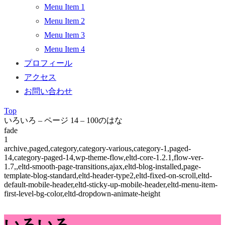
Menu Item 1
Menu Item 2
Menu Item 3
Menu Item 4
プロフィール
アクセス
お問い合わせ
Top
いろいろ – ページ 14 – 100のはな
fade
1
archive,paged,category,category-various,category-1,paged-
14,category-paged-14,wp-theme-flow,eltd-core-1.2.1,flow-ver-
1.7,,eltd-smooth-page-transitions,ajax,eltd-blog-installed,page-
template-blog-standard,eltd-header-type2,eltd-fixed-on-scroll,eltd-
default-mobile-header,eltd-sticky-up-mobile-header,eltd-menu-item-
first-level-bg-color,eltd-dropdown-animate-height