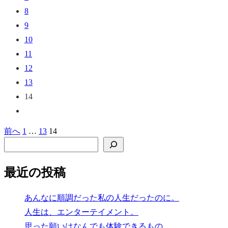
8
9
10
11
12
13
14
前へ
1
…
13
14
投
検索
稿
の
最近の投稿
ペ
ー
あんなに順調だった私の人生だったのに。
人生は、エンターテイメント。
ジ
思った願いはなんでも体験できるもの。